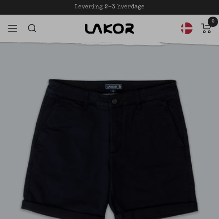
Gå
Levering 2-3 hverdage
til
0
LAKOR
indhold
Navigation