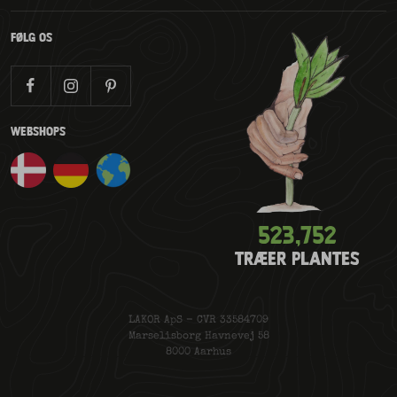
FØLG OS
WEBSHOPS
523,780
TRÆER PLANTES
LAKOR ApS - CVR 33584709
Marselisborg Havnevej 58
8000 Aarhus