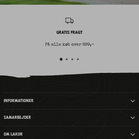
GRATIS FRAGT
På alle køb over 699,-
Gå
Gå
Gå
Gå
til
til
til
til
slide
slide
slide
2
3
4
slide
1
INFORMATIONER
SAMARBEJDER
OM LAKOR