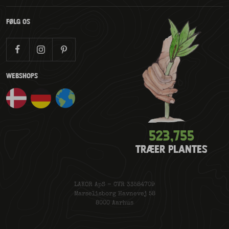
FØLG OS
WEBSHOPS
523,779
TRÆER PLANTES
LAKOR ApS - CVR 33584709
Marselisborg Havnevej 58
8000 Aarhus