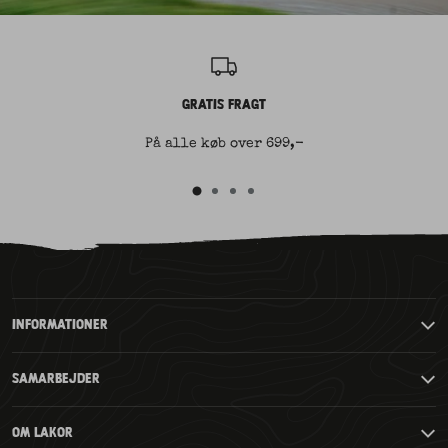
GRATIS FRAGT
På alle køb over 699,-
Gå
Gå
Gå
Gå
til
til
til
til
slide
slide
slide
2
3
4
slide
1
INFORMATIONER
SAMARBEJDER
OM LAKOR