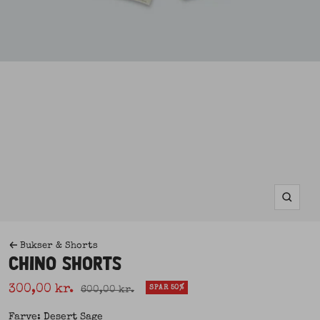
Zoom
Bukser & Shorts
CHINO SHORTS
Udsalgspris
300,00 kr.
Normal pris
SPAR 50%
600,00 kr.
Farve: Desert Sage