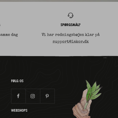
G
SPØRGSMÅL?
samme dag
Vi har redningsbøjen klar på
support@lakor.dk
FØLG OS
WEBSHOPS