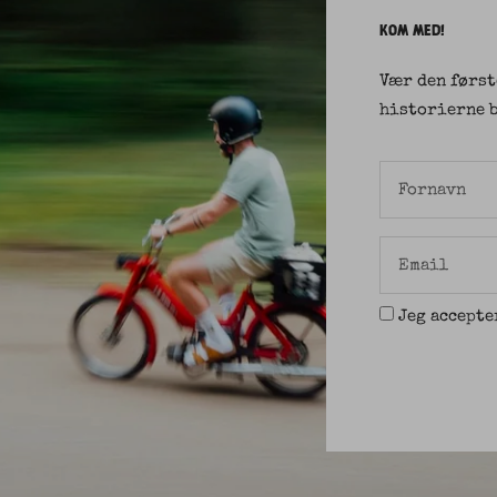
KOM MED!
Vær den først
historierne b
Fornavn
Email
Jeg accept