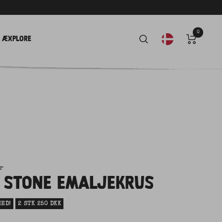
0
Æxplore
r
 STONE EMALJEKRUS
ED!
2 STK 250 DKK