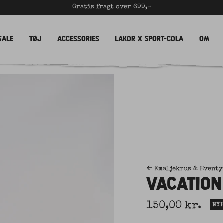
Gratis fragt over 699,-
Sale
Tøj
Accessories
LAKOR x Sport-Cola
Om
Emaljekrus & Eventy
VACATION
Udsalgspris
150,00 kr.
NYH