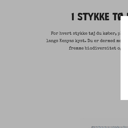
1 STYKKE TØJ
For hvert stykke tøj du køber, pla
langs Kenyas kyst. Du er dermed med t
fremme biodiversitet og g