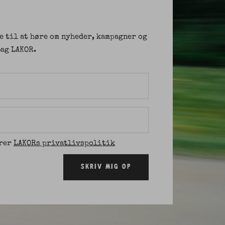
e til at høre om nyheder, kampagner og
ag LAKOR.
erer
LAKORs privatlivspolitik
SKRIV MIG OP