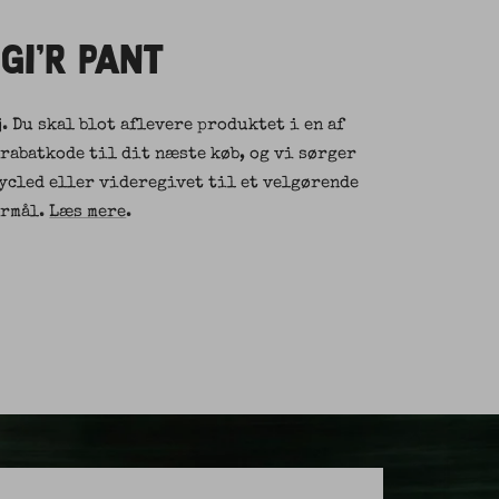
 GI'R PANT
j. Du skal blot aflevere produktet i en af
 rabatkode til dit næste køb, og vi sørger
cycled eller videregivet til et velgørende
ormål.
Læs mere
.