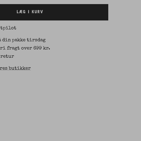
LÆG I KURV
stpilot
å din pakke tirsdag
Fri fragt over 699 kr.
 retur
res butikker