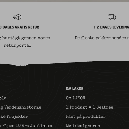
0 DAGES GRATIS RETUR
1-2 DAGES LEVERIN
g hurtigt gennem vores
De fleste pakker sendes 
returportal
OM LAKOR
ola
Om LAKOR
ig Verdenshistorie
1 Produkt = 1 Seatree
rke Projekter
Pant på produkter
s Pipes 10 års Jubilæum
Mød designeren