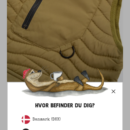
BRODERET MOTIV
HVOR BEFINDER DU DIG?
Motivet på produktet er broderet. Ud over det
Danmark (DKK)
imponerende håndværk, spiller kvaliteten også godt
sammen med vores mål om at forlænge levetiden på det