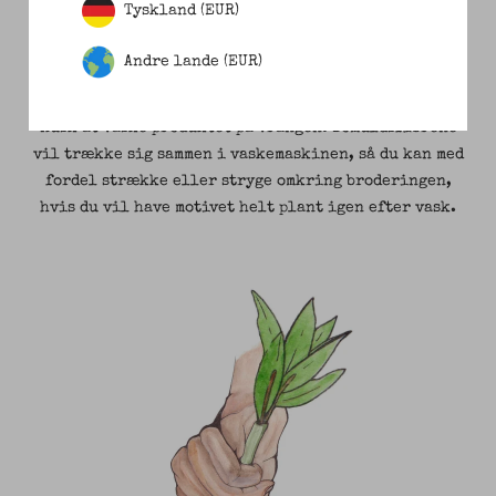
Tyskland (EUR)
tøj vi producerer. Motiverne er standhaftige og
fremstår skarpt efter utallige eventyr og rundture i
Andre lande (EUR)
vaskemaskinen.
Husk at vaske produktet på vrangen. Bomuldsfibrene
vil trække sig sammen i vaskemaskinen, så du kan med
fordel strække eller stryge omkring broderingen,
hvis du vil have motivet helt plant igen efter vask.