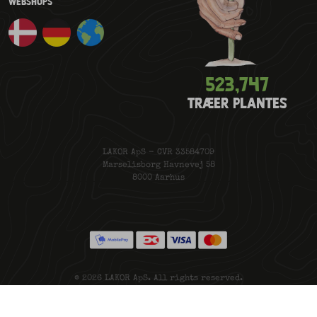
WEBSHOPS
523,779
TRÆER PLANTES
LAKOR ApS - CVR 33584709
Marselisborg Havnevej 58
8000 Aarhus
© 2026 LAKOR ApS. All rights reserved.