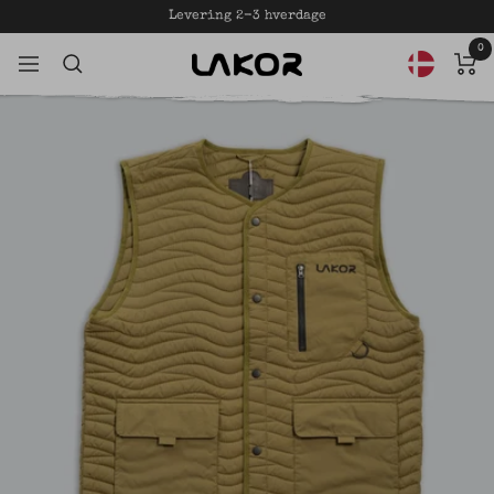
Gå
Levering 2-3 hverdage
til
0
LAKOR
indhold
Navigation