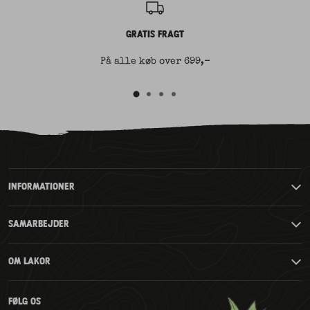
GRATIS FRAGT
På alle køb over 699,-
Gå
Gå
Gå
Gå
til
til
til
til
slide
slide
slide
2
3
4
slide
1
INFORMATIONER
SAMARBEJDER
OM LAKOR
FØLG OS