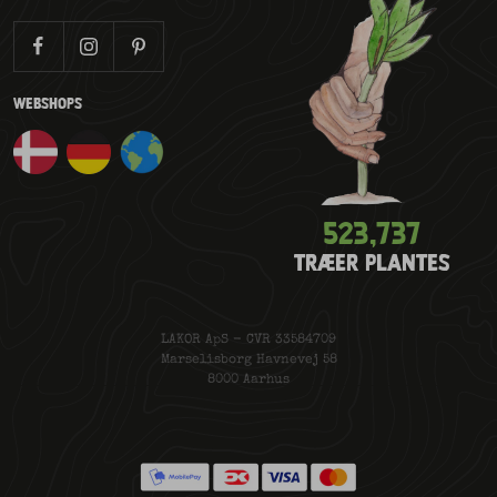
WEBSHOPS
523,775
TRÆER PLANTES
LAKOR ApS - CVR 33584709
Marselisborg Havnevej 58
8000 Aarhus