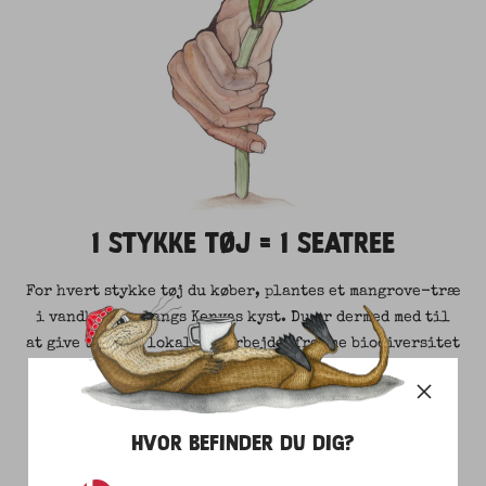
1 STYKKE TØJ = 1 SEATREE
For hvert stykke tøj du køber, plantes et mangrove-træ
i vandkanten langs Kenyas kyst. Du er dermed med til
at give udsatte lokale et arbejde, fremme biodiversitet
og give naturlig kystsikring.
HVOR BEFINDER DU DIG?