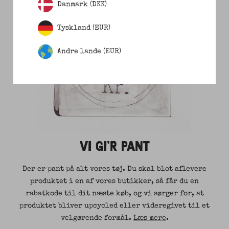
Danmark (DKK)
Tyskland (EUR)
Andre lande (EUR)
VI GI'R PANT
Der er pant på alt vores tøj. Du skal blot aflevere
produktet i en af vores butikker, så får du en
rabatkode til dit næste køb, og vi sørger for, at
produktet bliver upcycled eller videregivet til et
velgørende formål.
Læs mere
.