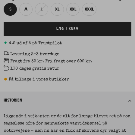
S
M
L
XL
XXL
XXXL
LÆG I KURV
★
4.9 ud af 5 på Trustpilot
Levering 2-3 hverdage
Fragt fra 39 kr. Fri fragt over 699 kr.
100 dages gratis retur
•
Få tilbage i
vores butikker
HISTORIEN
Liggende i vejkanten er de alt for længe blevet set på som
sagesløse ofre for menneskets vanvidskørsel på
motorvejene – men nu har en flok af skovens dyr valgt at