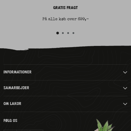
GRATIS FRAGT
På alle køb over 699,-
Gå
Gå
Gå
Gå
til
til
til
til
slide
slide
slide
2
3
4
slide
1
INFORMATIONER
SAMARBEJDER
OM LAKOR
FØLG OS