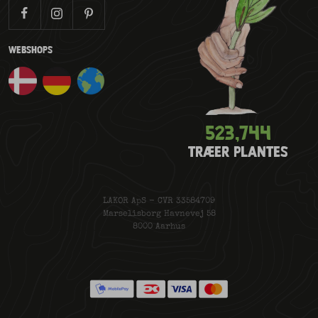
WEBSHOPS
523,778
TRÆER PLANTES
LAKOR ApS - CVR 33584709
Marselisborg Havnevej 58
8000 Aarhus