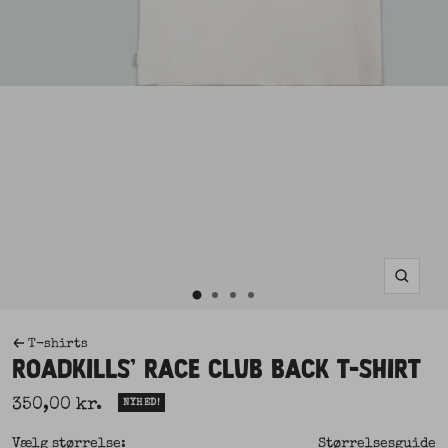
Zoom
Gå
Gå
Gå
Gå
til
til
til
til
T-shirts
slide
slide
slide
ROADKILLS' RACE CLUB BACK T-SHIRT
2
3
4
slide
Udsalgspris
350,00 kr.
NYHED!
1
Vælg størrelse:
Størrelsesguide