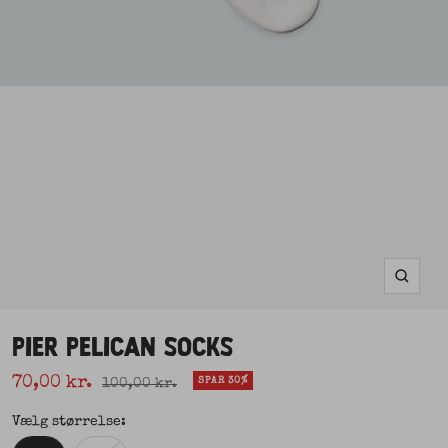
Zoom
PIER PELICAN SOCKS
Udsalgspris
70,00 kr.
Normal pris
SPAR 30%
100,00 kr.
Vælg størrelse: