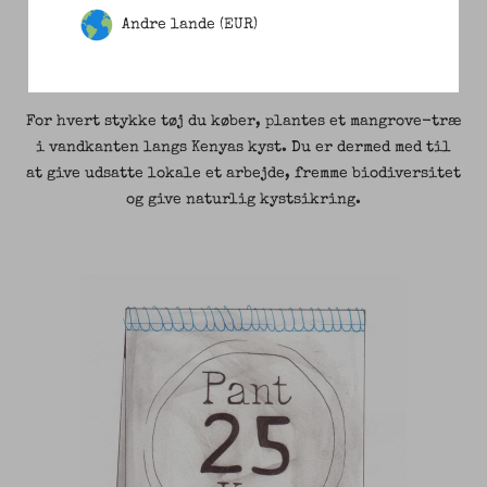
Andre lande (EUR)
1 STYKKE TØJ = 1 SEATREE
For hvert stykke tøj du køber, plantes et mangrove-træ
i vandkanten langs Kenyas kyst. Du er dermed med til
at give udsatte lokale et arbejde, fremme biodiversitet
og give naturlig kystsikring.