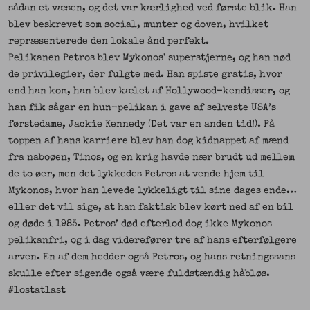
sådan et væsen, og det var kærlighed ved første blik. Han
blev beskrevet som social, munter og doven, hvilket
repræsenterede den lokale ånd perfekt.
Pelikanen Petros blev Mykonos' superstjerne, og han nød
de privilegier, der fulgte med. Han spiste gratis, hvor
end han kom, han blev kælet af Hollywood-kendisser, og
han fik sågar en hun-pelikan i gave af selveste USA’s
førstedame, Jackie Kennedy (Det var en anden tid!). På
toppen af hans karriere blev han dog kidnappet af mænd
fra naboøen, Tinos, og en krig havde nær brudt ud mellem
de to øer, men det lykkedes Petros at vende hjem til
Mykonos, hvor han levede lykkeligt til sine dages ende…
eller det vil sige, at han faktisk blev kørt ned af en bil
og døde i 1985. Petros’ død efterlod dog ikke Mykonos
pelikanfri, og i dag viderefører tre af hans efterfølgere
arven. En af dem hedder også Petros, og hans retningssans
skulle efter sigende også være fuldstændig håbløs.
#lostatlast