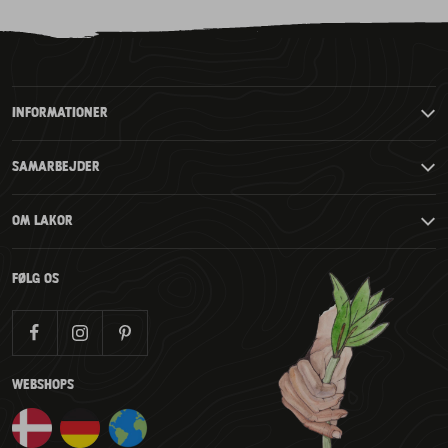
til
til
til
til
slide
slide
slide
2
3
4
slide
1
INFORMATIONER
SAMARBEJDER
OM LAKOR
FØLG OS
WEBSHOPS