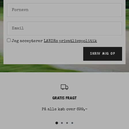
Fornavn
Email
Jeg accepterer
LAKORs privatlivspolitik
SKRIV MIG OP
GRATIS FRAGT
På alle køb over 699,-
Gå
Gå
Gå
Gå