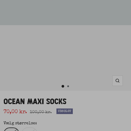
Zoom
Gå
Gå
til
OCEAN MAXI SOCKS
til
slide
2
Udsalgspris
slide
70,00 kr.
Normal pris
UDSOLGT
100,00 kr.
1
Vælg størrelse: