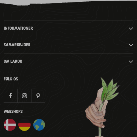
til
slide
slide
slide
2
3
4
slide
1
INFORMATIONER
SAMARBEJDER
OM LAKOR
FØLG OS
WEBSHOPS