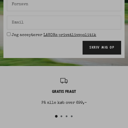
Fornavn
Email
Jeg accepterer
LAKORs privatlivspolitik
SKRIV MIG OP
GRATIS FRAGT
På alle køb over 699,-
Gå
Gå
Gå
Gå
til
til
til