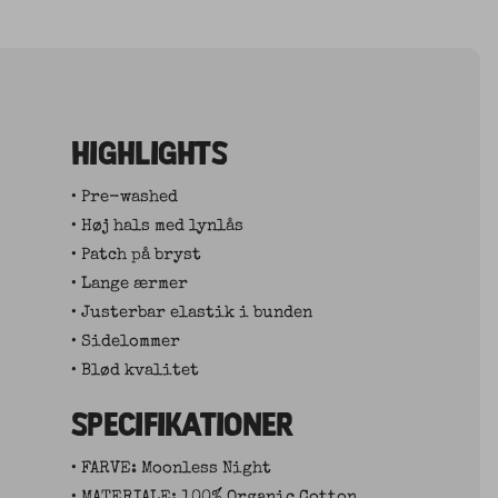
HIGHLIGHTS
• Pre-washed
• Høj hals med lynlås
• Patch på bryst
• Lange ærmer
• Justerbar elastik i bunden
• Sidelommer
• Blød kvalitet
SPECIFIKATIONER
• FARVE: Moonless Night
• MATERIALE: 100% Organic Cotton