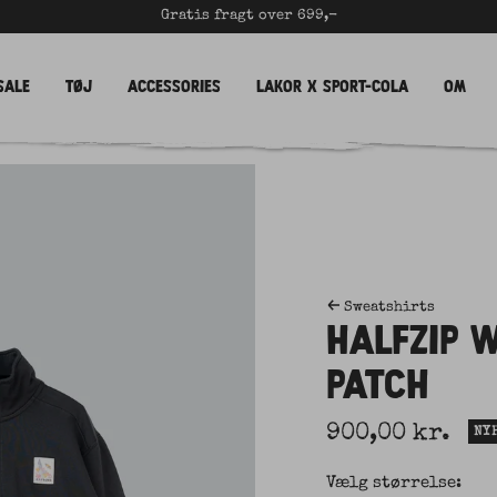
Gratis fragt over 699,-
Sale
Tøj
Accessories
LAKOR x Sport-Cola
Om
Sweatshirts
HALFZIP 
PATCH
Udsalgspris
900,00 kr.
NY
Vælg størrelse: