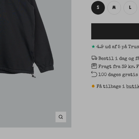
S
M
L
★
4.9 ud af 5 på Tru
Bestil i dag og f
Fragt fra 39 kr. 
100 dages gratis
•
Få tilbage i
buti
Zoom