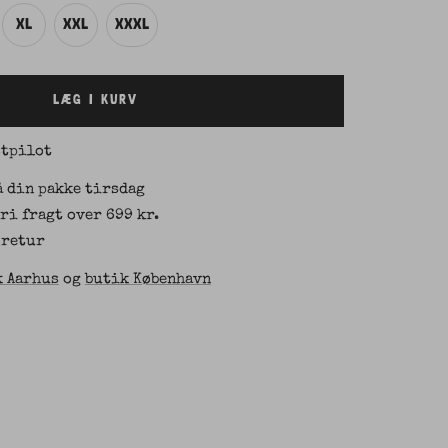
XL
XXL
XXXL
LÆG I KURV
stpilot
å din pakke tirsdag
Fri fragt over 699 kr.
 retur
k Aarhus
og
butik København