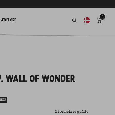
0
Æxplore
W. WALL OF WONDER
HED!
Størrelsesguide