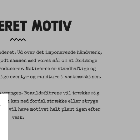
ERET MOTIV
oderet. Ud over det imponerende håndværk,
godt sammen med vores mål om at forlænge
producerer. Motiverne er standhaftige og
lige eventyr og rundture i vaskemaskinen.
å vrangen. Bomuldsfibrene vil trække sig
å du kan med fordel strække eller stryge
du vil have motivet helt plant igen efter
vask.