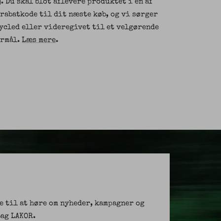
j. Du skal blot aflevere produktet i en af
 rabatkode til dit næste køb, og vi sørger
cycled eller videregivet til et velgørende
ormål.
Læs mere
.
e til at høre om nyheder, kampagner og
ag LAKOR.