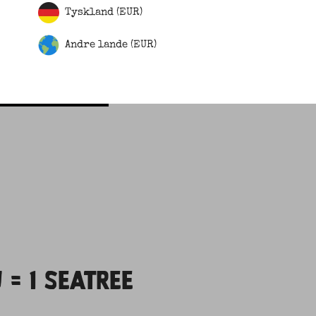
Tyskland (EUR)
Andre lande (EUR)
 = 1 SEATREE