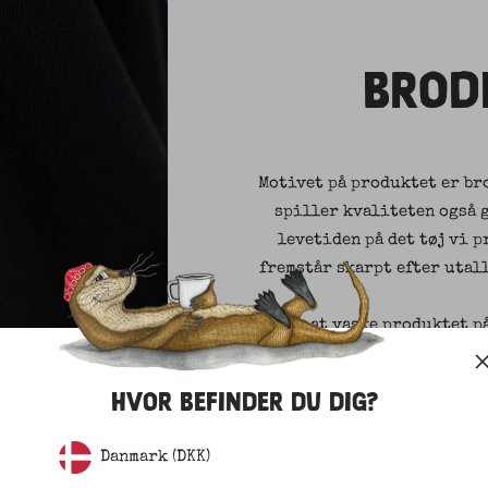
BROD
Motivet på produktet er br
spiller kvaliteten også 
levetiden på det tøj vi 
fremstår skarpt efter utal
Husk at vaske produktet p
sammen i vaskemaskinen, s
omkring broderingen, hvis 
HVOR BEFINDER DU DIG?
Danmark (DKK)