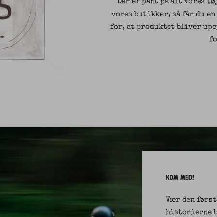
Der er pant på alt vores tø
vores butikker, så får du en
for, at produktet bliver up
f
KOM MED!
Vær den først
historierne b