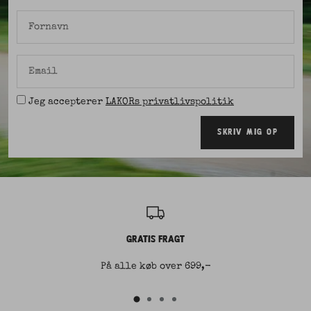
Fornavn
Email
Jeg accepterer
LAKORs privatlivspolitik
SKRIV MIG OP
GRATIS FRAGT
På alle køb over 699,-
Gå
Gå
Gå
Gå