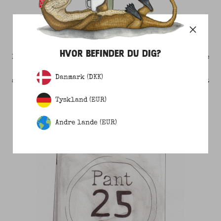
1 STYKKE TØJ = 1 SEATREE
HVOR BEFINDER DU DIG?
For hvert stykke tøj du køber, plantes et mangrove-træ
i vandkanten langs Kenyas kyst. Du er dermed med til
Danmark (DKK)
at give udsatte lokale et arbejde, fremme biodiversitet
og give naturlig kystsikring.
Tyskland (EUR)
Andre lande (EUR)