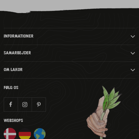
til
til
til
til
slide
slide
slide
2
3
4
slide
1
INFORMATIONER
SAMARBEJDER
OM LAKOR
FØLG OS
WEBSHOPS