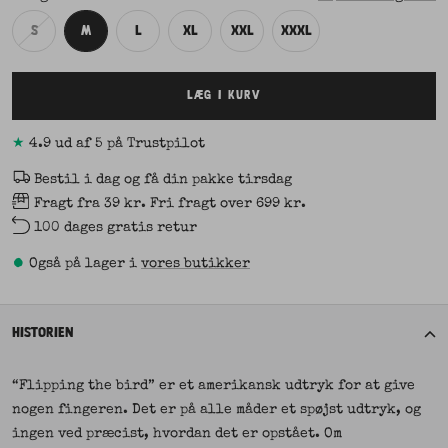
S
M
L
XL
XXL
XXXL
LÆG I KURV
★
4.9 ud af 5 på Trustpilot
Bestil i dag og få din pakke tirsdag
Fragt fra 39 kr. Fri fragt over 699 kr.
100 dages gratis retur
•
Også på lager i
vores butikker
HISTORIEN
“Flipping the bird” er et amerikansk udtryk for at give
nogen fingeren. Det er på alle måder et spøjst udtryk, og
ingen ved præcist, hvordan det er opstået. Om