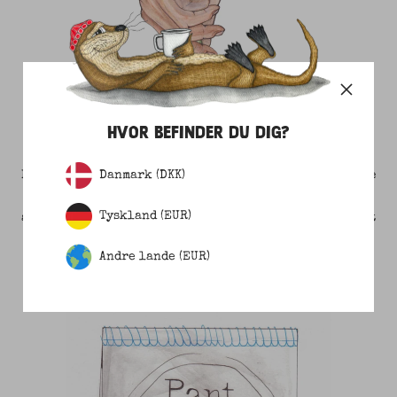
HVOR BEFINDER DU DIG?
1 STYKKE TØJ = 1 SEATREE
Danmark (DKK)
For hvert stykke tøj du køber, plantes et mangrove-træ
i vandkanten langs Kenyas kyst. Du er dermed med til
Tyskland (EUR)
at give udsatte lokale et arbejde, fremme biodiversitet
og give naturlig kystsikring.
Andre lande (EUR)