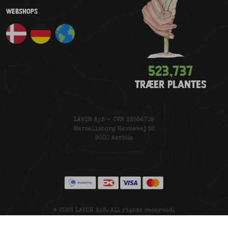
WEBSHOPS
523,777
TRÆER PLANTES
LAKOR ApS - CVR 33584709
Marselisborg Havnevej 58
8000 Aarhus
© 2026 LAKOR ApS. All rights reserved.