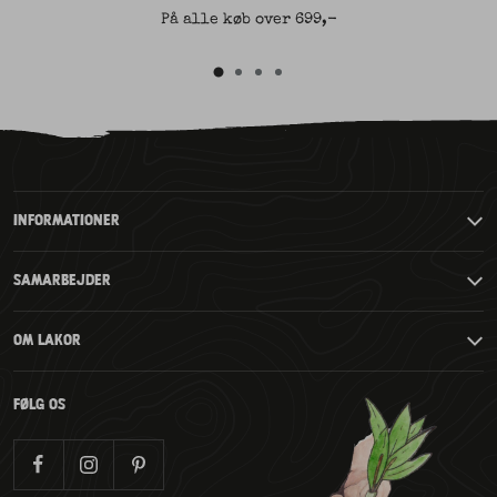
På alle køb over 699,-
Gå
Gå
Gå
Gå
til
til
til
til
slide
slide
slide
2
3
4
slide
1
INFORMATIONER
SAMARBEJDER
OM LAKOR
FØLG OS