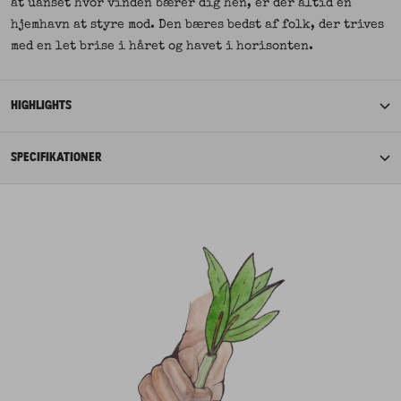
at uanset hvor vinden bærer dig hen, er der altid en
hjemhavn at styre mod. Den bæres bedst af folk, der trives
med en let brise i håret og havet i horisonten.
HIGHLIGHTS
SPECIFIKATIONER