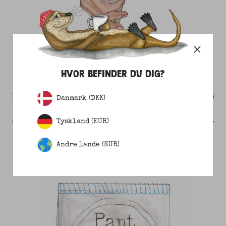
1 STYKKE TØJ = 1 SEATREE
HVOR BEFINDER DU DIG?
For hvert stykke tøj du køber, plantes et mangrove-træ
Danmark (DKK)
i vandkanten langs Kenyas kyst. Du er dermed med til
at give udsatte lokale et arbejde, fremme biodiversitet
Tyskland (EUR)
og give naturlig kystsikring.
Andre lande (EUR)