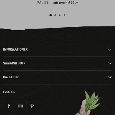
På alle køb over 699,-
Gå
Gå
Gå
Gå
til
til
til
til
slide
slide
slide
2
3
4
slide
1
INFORMATIONER
SAMARBEJDER
OM LAKOR
FØLG OS