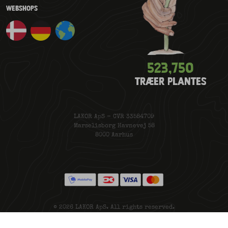
WEBSHOPS
523,780
TRÆER PLANTES
LAKOR ApS - CVR 33584709
Marselisborg Havnevej 58
8000 Aarhus
© 2026 LAKOR ApS. All rights reserved.