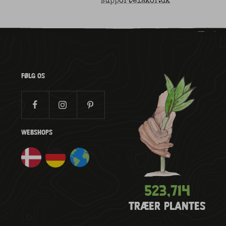
support@lakor.dk
FØLG OS
WEBSHOPS
523,785
TRÆER PLANTES