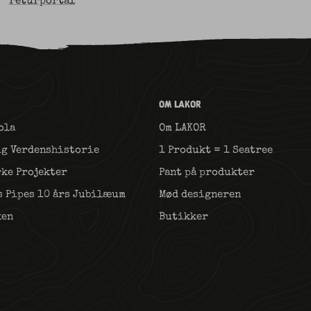
returportal
OM LAKOR
ola
Om LAKOR
ig Verdenshistorie
1 Produkt = 1 Seatree
rke Projekter
Pant på produkter
s Pipes 10 års Jubilæum
Mød designeren
ken
Butikker