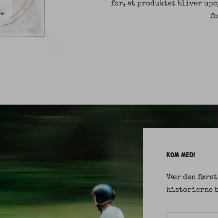
for, at produktet bliver up
f
KOM MED!
Vær den først
historierne b