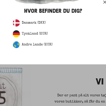
ive naturlig kystsikring.
HVOR BEFINDER DU DIG?
Danmark (DKK)
Tyskland (EUR)
Andre lande (EUR)
VI
Der er pant på alt vores tø
vores butikker, så får du en