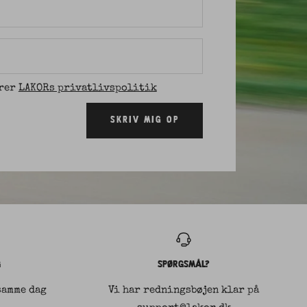
erer
LAKORs privatlivspolitik
SKRIV MIG OP
G
SPØRGSMÅL?
samme dag
Vi har redningsbøjen klar på