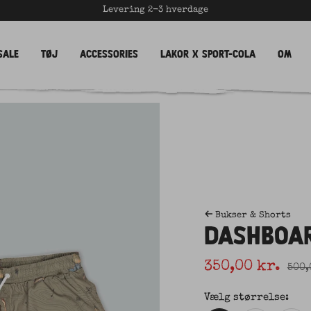
Levering 2-3 hverdage
Sale
Tøj
Accessories
LAKOR x Sport-Cola
Om
Bukser & Shorts
DASHBOAR
Udsalgspris
350,00 kr.
Norm
500,
Vælg størrelse: