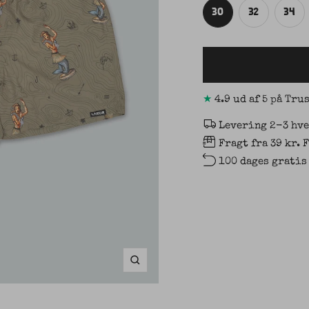
30
32
34
★
4.9 ud af 5 på Tru
Levering 2-3 hv
Fragt fra 39 kr. 
100 dages gratis
Mathias er 183cm og bærer
Zoom