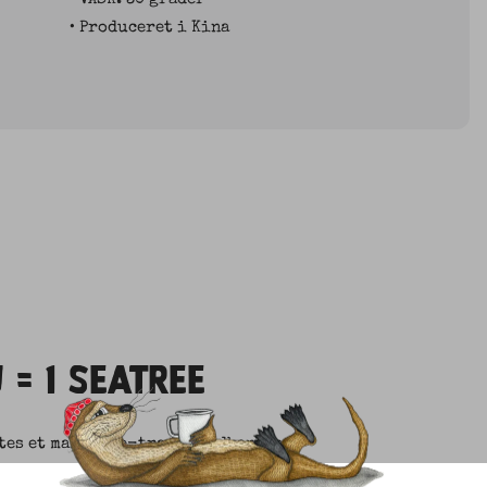
• Produceret i Kina
 = 1 SEATREE
ntes et mangrove-træ i vandkanten
il at give udsatte lokale et arbejde,