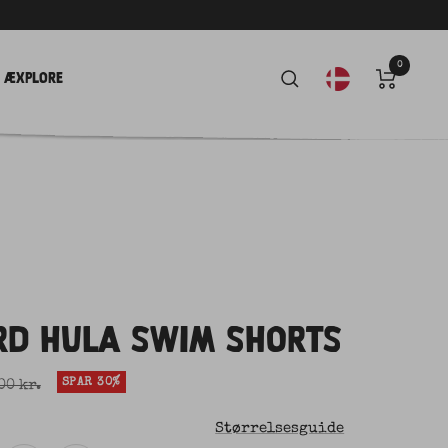
0
Æxplore
D HULA SWIM SHORTS
al pris
SPAR 30%
00 kr.
Størrelsesguide