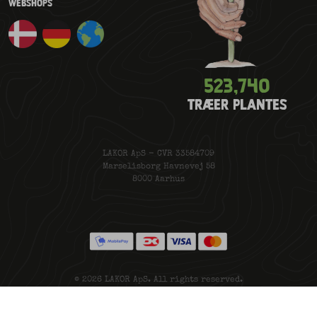
WEBSHOPS
523,777
TRÆER PLANTES
LAKOR ApS - CVR 33584709
Marselisborg Havnevej 58
8000 Aarhus
© 2026 LAKOR ApS. All rights reserved.