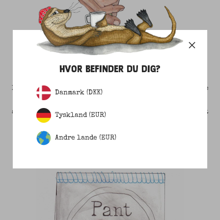
1 STYKKE TØJ = 1 SEATREE
HVOR BEFINDER DU DIG?
For hvert stykke tøj du køber, plantes et mangrove-træ
Danmark (DKK)
i vandkanten langs Kenyas kyst. Du er dermed med til
at give udsatte lokale et arbejde, fremme biodiversitet
Tyskland (EUR)
og give naturlig kystsikring.
Andre lande (EUR)