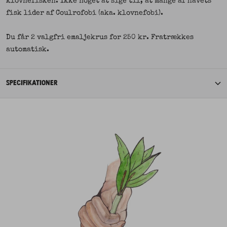
klovnefisken. Ikke noget at sige til, at mange af havets
fisk lider af Coulrofobi (aka. klovnefobi).
Du får 2 valgfri emaljekrus for 250 kr. Fratrækkes
automatisk.
SPECIFIKATIONER