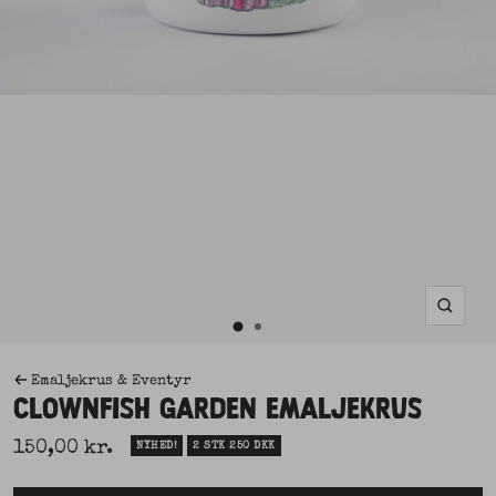
Zoom
Gå
Gå
til
til
Emaljekrus & Eventyr
slide
CLOWNFISH GARDEN EMALJEKRUS
2
slide
Udsalgspris
150,00 kr.
NYHED!
2 STK 250 DKK
1