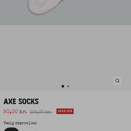
Zoom
Gå
Gå
til
AXE SOCKS
til
slide
2
Udsalgspris
slide
50,00 kr.
Normal pris
SPAR 50%
100,00 kr.
1
Vælg størrelse: