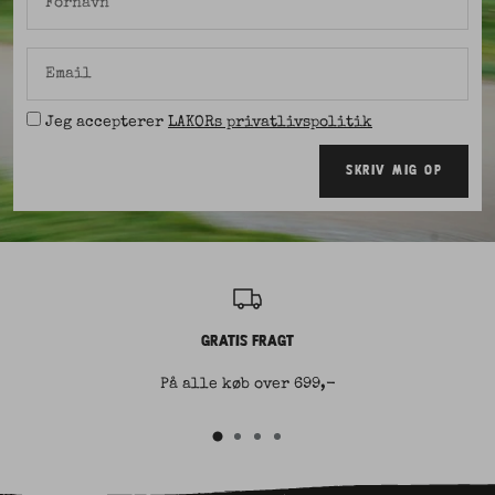
Fornavn
Email
Jeg accepterer
LAKORs privatlivspolitik
SKRIV MIG OP
GRATIS FRAGT
På alle køb over 699,-
Gå
Gå
Gå
Gå
til
til
til
til