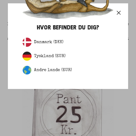
1 STYKKE TØJ = 1 SEATREE
For hvert stykke tøj du køber, plantes et mangrove-træ
HVOR BEFINDER DU DIG?
i vandkanten langs Kenyas kyst. Du er dermed med til
at give udsatte lokale et arbejde, fremme biodiversitet
Danmark (DKK)
og give naturlig kystsikring.
Tyskland (EUR)
Andre lande (EUR)