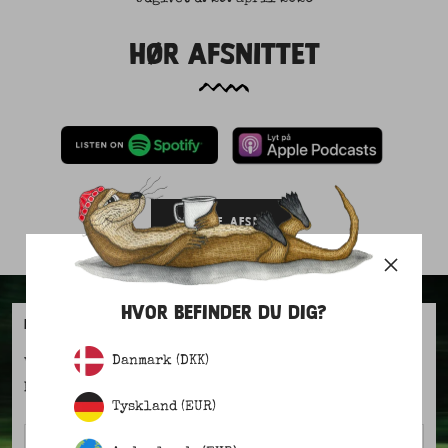
HØR AFSNITTET
SE ALLE AFSNIT
HVOR BEFINDER DU DIG?
KOM MED!
Danmark (DKK)
Vær den første til at høre om nyheder, kampagner og
historierne bag LAKOR.
Tyskland (EUR)
Fornavn