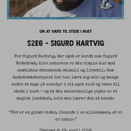
OM AT VÆRE TIL STEDE I NUET
S2E6 - SIGURD HARTVIG
For Sigurd Hartvig, der også er kendt som Sigurd
Åndedræt, blev naturens ro den simple kur mod
samtidens stressende stimuli og livsstil. Som
åndedrætsterapeut har han lært sig selv og mange
andre at tage på eventyr i sit eget sind og være til
stede i nuet - og at den menneskelige psyke er et
magisk landskab, hvis man lærer den at kende.
“Det er en glemt viden, iboende i os allesammen, at vi
er natur.”
Udgivet d.
29. april 2026