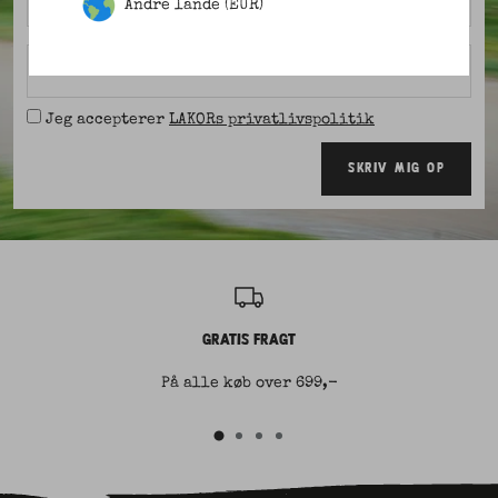
Andre lande (EUR)
Email
Jeg accepterer
LAKORs privatlivspolitik
SKRIV MIG OP
GRATIS FRAGT
På alle køb over 699,-
Gå
Gå
Gå
Gå
til
til
til
til