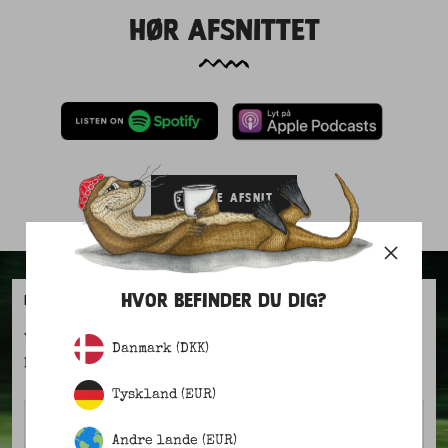
HØR AFSNITTET
SE ALLE AFSNIT
HVOR BEFINDER DU DIG?
KOM MED!
Vær den første til at høre om nyheder, kampagner og
Danmark (DKK)
historierne bag LAKOR.
Tyskland (EUR)
Fornavn
Andre lande (EUR)