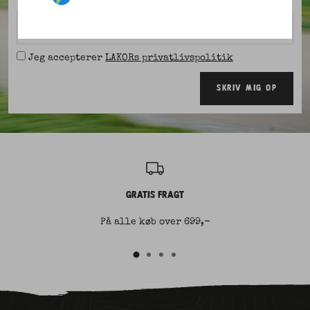
Email
Jeg accepterer
LAKORs privatlivspolitik
SKRIV MIG OP
GRATIS FRAGT
På alle køb over 699,-
Gå
Gå
Gå
Gå
til
til
til
til
slide
slide
slide